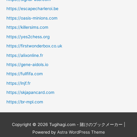
https://escapecharleroi.be
https://oasis-minions.com
https://killersims.com
https://yes2chess.org
https://firstwonderbox.co.uk
https://alixonline.fr
https://gene-aidols.io
https://fullfifa.com
https://lnjf.fr
https://skjapancard.com
https://br-mpl.com
Copyright © 2026
Tugihagi.com - 賭けのブックメーカー
|
Powered by
Astra WordPress Theme